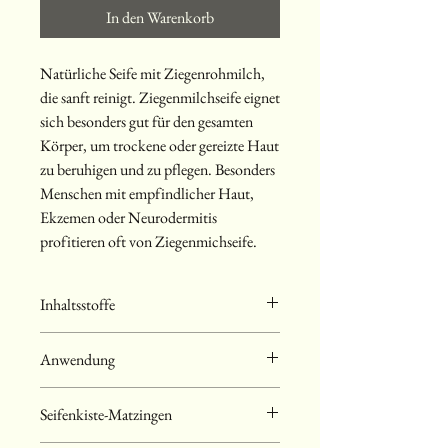
In den Warenkorb
Natürliche Seife mit Ziegenrohmilch,
die sanft reinigt. Ziegenmilchseife eignet
sich besonders gut für den gesamten
Körper, um trockene oder gereizte Haut
zu beruhigen und zu pflegen. Besonders
Menschen mit empfindlicher Haut,
Ekzemen oder Neurodermitis
profitieren oft von Ziegenmichseife.
Inhaltsstoffe
Sheabutter, frische Ziegenrohmilch, Kokosöl,
Anwendung
Natriumhydroxid, Mandelöl,
Macadamianussöl
Hände oder Körper anfeuchten
:
Seifenkiste-Matzingen
Beginne mit feuchten Händen oder Haut,
um die Seife leichter aufzuschäumen.